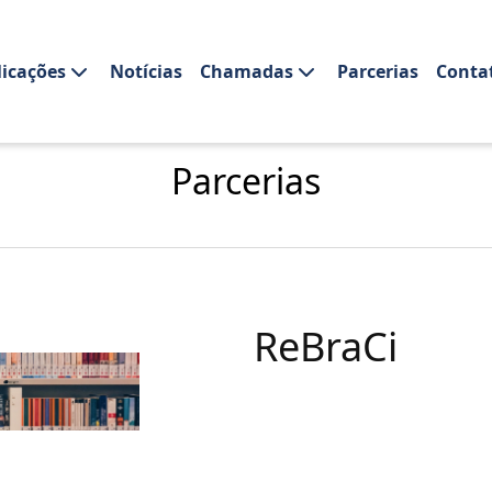
licações
Notícias
Chamadas
Parcerias
Conta
Parcerias
ReBraCi